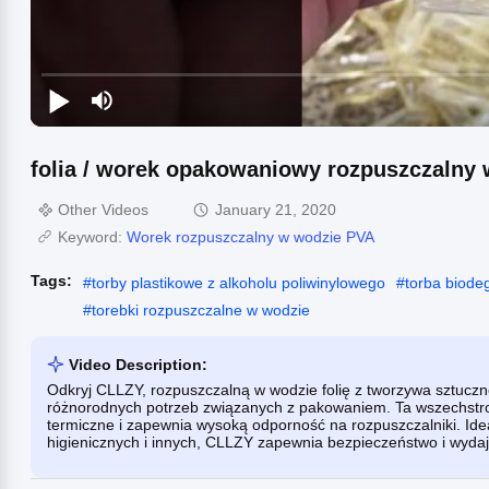
folia / worek opakowaniowy rozpuszczalny
Other Videos
January 21, 2020
Keyword:
Worek rozpuszczalny w wodzie PVA
Tags:
#
torby plastikowe z alkoholu poliwinylowego
#
torba biode
#
torebki rozpuszczalne w wodzie
Video Description:
Odkryj CLLZY, rozpuszczalną w wodzie folię z tworzywa sztucz
różnorodnych potrzeb związanych z pakowaniem. Ta wszechstron
termiczne i zapewnia wysoką odporność na rozpuszczalniki. Ide
higienicznych i innych, CLLZY zapewnia bezpieczeństwo i wyda