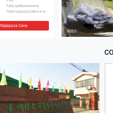
PVA
Folia opakowaniowa
folia rozpuszczalna w wodzie
Najlepsza Cena
VIDEO
CO
Bardzo dziękuję za okazanie troski podczas naszej
wizyty w twojej fabryce. Mam nadzieję, że wkrótce
się spotkam i mam nadzieję na długą współpracę z
Tobą i Twoją firmą.
------ Yassine Ramitec