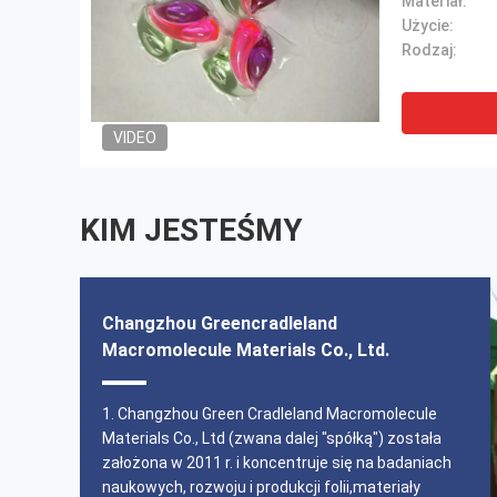
Materiał:
Użycie:
Rodzaj:
VIDEO
KIM JESTEŚMY
Changzhou Greencradleland
Macromolecule Materials Co., Ltd.
1. Changzhou Green Cradleland Macromolecule
Materials Co., Ltd (zwana dalej "spółką") została
założona w 2011 r. i koncentruje się na badaniach
naukowych, rozwoju i produkcji folii,materiały