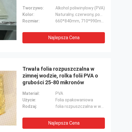
Tworzywo:
Alkohol poliwinylowy (PVA)
Kolor:
Naturalny, czerwony, pomarańczowy, niebieski
Rozmiar:
660*840mm, 710*990mm, 914*990mm
Najlepsza Cena
Trwała folia rozpuszczalna w
zimnej wodzie, rolka folii PVA o
grubości 25-80 mikronów
Materiał:
PVA
Użycie:
Folia opakowaniowa
Rodzaj:
folia rozpuszczalna w wodzie
Najlepsza Cena