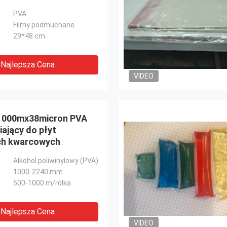
PVA
Filmy podmuchane
29*48 cm
Najlepsza Cena
VIDEO
000mx38micron PVA
iający do płyt
ch kwarcowych
Alkohol poliwinylowy (PVA)
1000-2240 mm
500-1000 m/rolka
Najlepsza Cena
VIDEO