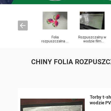
Taśma nasienna
Biodegradowalna
Biodegradowalne
rozpuszczalna w
folia z tworzywa
torby na zakupy
wodzie PVA
sztucznego
CHINY FOLIA ROZPUSZC
Torby t-sh
wodzie P