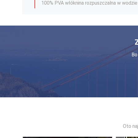
PVA Rozpuszczalny w wodzie nietkany mater
Bo 
Oto na