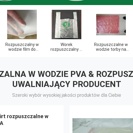
Biodegradowalne
Biodegradowalne
torby na zakupy
worki na śmieci
ZALNA W WODZIE PVA & ROZPUS
UWALNIAJĄCY PRODUCENT
Szeroki wybór wysokiej jakości produktów dla Ciebie
irt rozpuszczalne w
VA