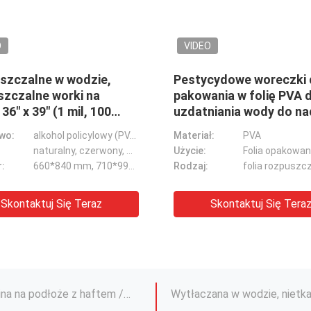
O
rozpuszczalne worki do
a do stosowania w
ach
wo:
alkohol policylowy (PVA)
Naturalny, czerwony, niebieski, żółty
PVA Rozpuszczalny w zimnej wodzie, nietkany materiał rozpuszczalny w wodzie
:
660*840 mm, 710*990 mm, 914*990 mm
PVA Rozpuszczalny w wodzie nietkany materiał, tkanina rozkładająca papier rozpuszczalny w wodzie
Rozpuszczalna w zimnej wodzie folia do haftu, przezroczysty podkład do haftu rozpuszczalny PVA
Skontaktuj Się Teraz
35g * 160cm * 150y Papier podkładowy do haftowania PVA Typ rozpuszczalny w zimnej wodzie
Biała, rozpuszczalna w wodzie, nietkana tkanina na podłoże z haftem / podszewka
100% PVA włóknina rozpuszczalna w wodzie Stabilizator 36 do 60 cali Szerokość Opcjonalnie
Podkład hafciarski PVA Rozpuszczalny w wodzie nietkany materiał SGS / MSDS Approval