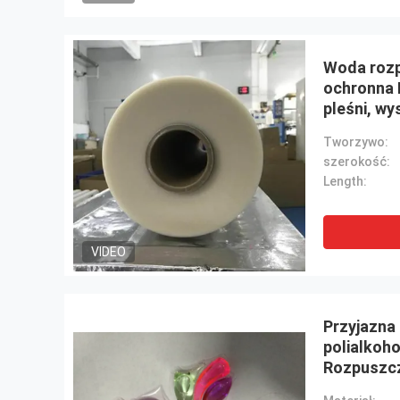
Woda rozp
ochronna 
pleśni, w
folia roz
Tworzywo:
(1840mmx
szerokość:
Length:
VIDEO
Przyjazna 
polialkoh
Rozpuszcz
do pakowa