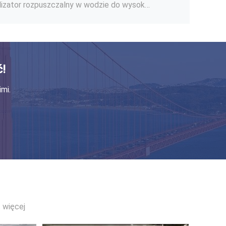
20 stopniowy celsjusza rozpuszczalny w wodzie stabilizator do haftu wykonany w 100% z PVA
25 - 60gsm Rozpuszczalny w wodzie, nietkany materiał włókninowy wytłaczany do haftu
Włóknina, topliwy, rozpuszczalny w wodzie / materiał podkładowy, tkanina podkładowa, SGS / MSDS
Wytłaczana, rozpuszczalna w wodzie włóknina, nieprzemakalna tkanina PVLA
!
Rozpuszczalny w zimnej wodzie PVA Tkany materiał włókninowy do haftu
mi.
100% PVA Rozpuszczalny w zimnej wodzie nietkany materiał na podłoże z haftu
Pure PVA Cold / Warm Rozpuszczalny w wodzie stabilizator, włóknina do haftu
 więcej