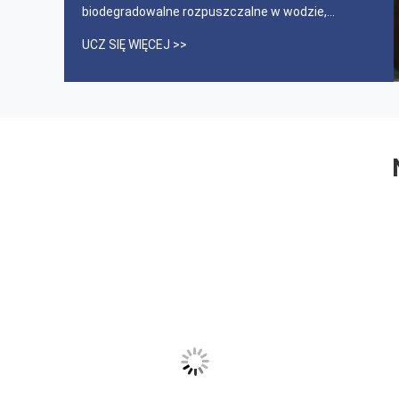
biodegradowalne rozpuszczalne w wodzie,
włókiennicze i do wstrzykiwań. 2Firma jest
UCZ SIĘ WIĘCEJ >>
najbardziej kompleksowym krajowym
przedsiębiorstwem produkującym rozpuszczalne
w wodzie folie PVA, worki rozpuszczalne w ...