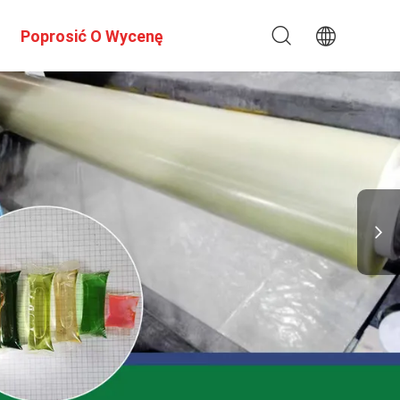
Poprosić O Wycenę