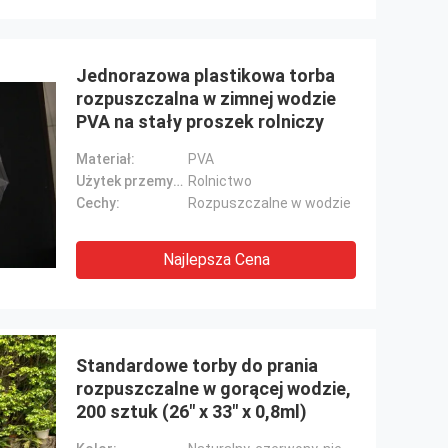
Jednorazowa plastikowa torba
rozpuszczalna w zimnej wodzie
PVA na stały proszek rolniczy
Materiał:
PVA
Użytek przemysłowy:
Rolnictwo
Cechy:
Rozpuszczalne w wodzie
Najlepsza Cena
Standardowe torby do prania
rozpuszczalne w gorącej wodzie,
200 sztuk (26" x 33" x 0,8ml)