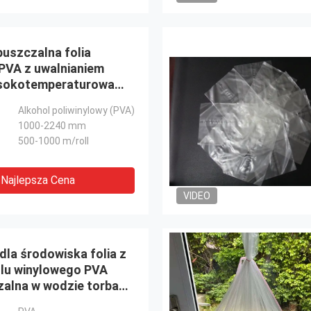
uszczalna folia
PVA z uwalnianiem
ysokotemperaturowa
puszczalna PVA
Alkohol poliwinylowy (PVA)
1000mx35um)
1000-2240 mm
500-1000 m/roll
Najlepsza Cena
VIDEO
dla środowiska folia z
olu winylowego PVA
alna w wodzie torba
nia