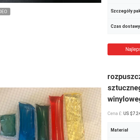
Szczegóły pa
DEO
Czas dostawy
Najlep
rozpuszcz
sztuczneg
winylowe
Cena £:
US $7.24
Materiał