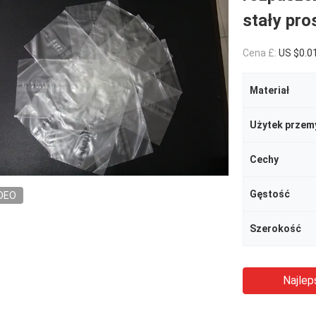
stały pro
Cena £:
US $0.0
Materiał
Użytek przem
Cechy
Gęstość
DEO
Szerokość
Najlep