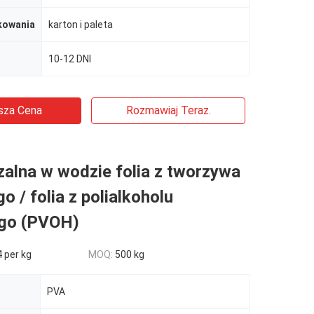
kowania
karton i paleta
10-12 DNI
sza Cena
Rozmawiaj Teraz.
alna w wodzie folia z tworzywa
o / folia z polialkoholu
go (PVOH)
 per kg
MOQ:
500 kg
PVA