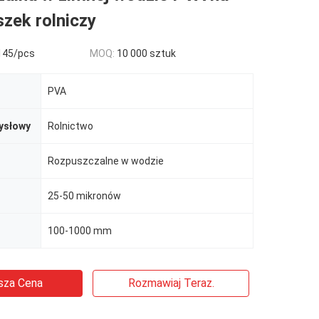
szek rolniczy
145/pcs
MOQ:
10 000 sztuk
PVA
ysłowy
Rolnictwo
Rozpuszczalne w wodzie
25-50 mikronów
100-1000 mm
sza Cena
Rozmawiaj Teraz.