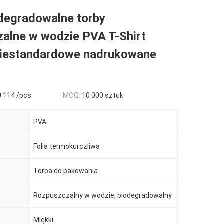
degradowalne torby
zalne w wodzie PVA T-Shirt
iestandardowe nadrukowane
0.114 /pcs
MOQ:
10 000 sztuk
PVA
Folia termokurczliwa
Torba do pakowania
Rozpuszczalny w wodzie, biodegradowalny
Miękki