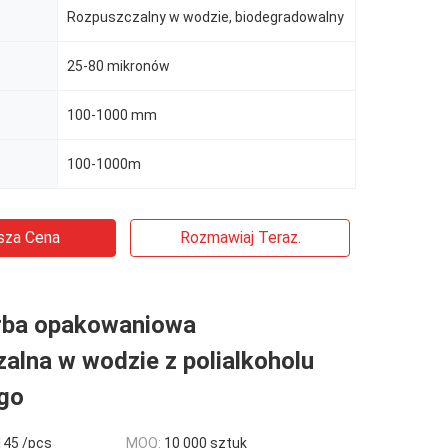
Rozpuszczalny w wodzie, biodegradowalny
25-80 mikronów
100-1000 mm
100-1000m
sza Cena
Rozmawiaj Teraz.
orba opakowaniowa
alna w wodzie z polialkoholu
go
145 /pcs
MOQ:
10 000 sztuk