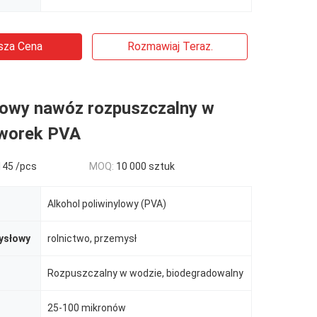
sza Cena
Rozmawiaj Teraz.
owy nawóz rozpuszczalny w
 worek PVA
145 /pcs
MOQ:
10 000 sztuk
Alkohol poliwinylowy (PVA)
ysłowy
rolnictwo, przemysł
Rozpuszczalny w wodzie, biodegradowalny
25-100 mikronów