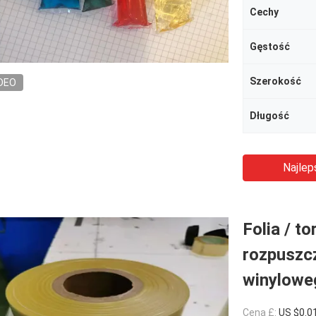
Cechy
Gęstość
Szerokość
DEO
Długość
Najlep
Folia / t
rozpuszcz
winylowe
Cena £:
US $0.0