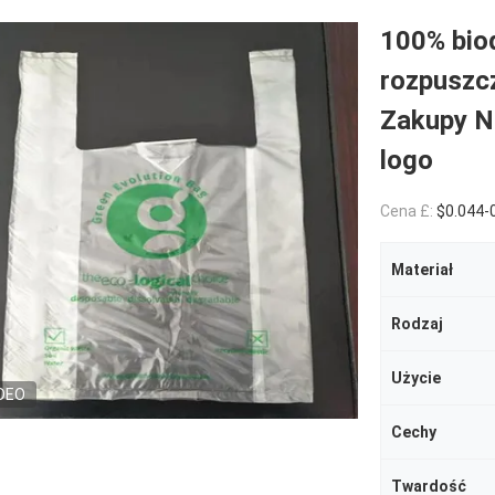
100% bio
rozpuszc
Zakupy N
logo
Cena £:
$0.044-
Materiał
Rodzaj
Użycie
DEO
Cechy
Twardość