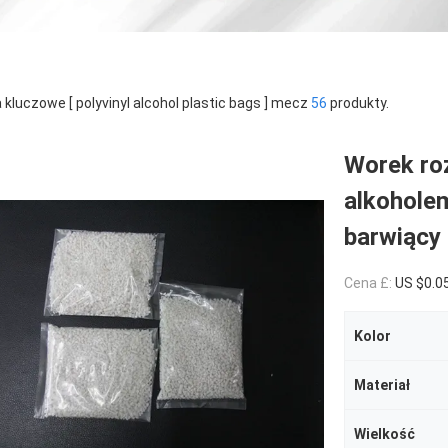
 kluczowe [ polyvinyl alcohol plastic bags ] mecz
56
produkty.
Worek ro
alkohole
barwiący
Cena £:
US $0.0
Kolor
Materiał
Wielkość