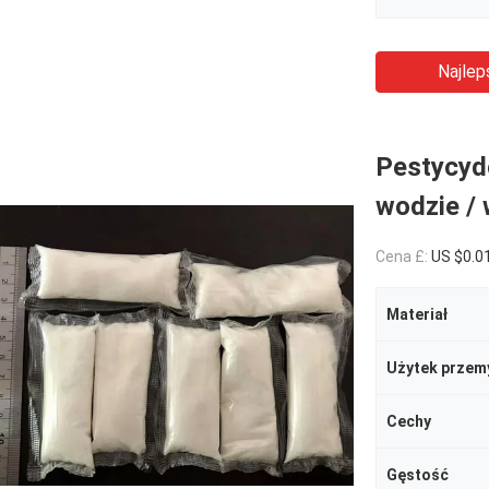
Najlep
Pestycyd
wodzie /
Cena £:
US $0.0
Materiał
Użytek przem
Cechy
Gęstość