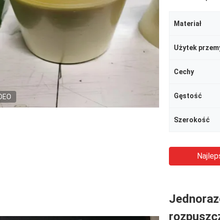
Materiał
Użytek przem
Cechy
Gęstość
DEO
Szerokość
Najlep
Jednoraz
rozpuszc