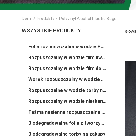
Dom
/
Produkty
/
Polyvinyl Alcohol Plastic Bags
WSZYSTKIE PRODUKTY
słowa
Folia rozpuszczalna w wodzie PVA
Rozpuszczalny w wodzie film uwalniający
Rozpuszczalny w wodzie film do haftowania
Worek rozpuszczalny w wodzie PVA
Rozpuszczalne w wodzie torby na pranie
Rozpuszczalny w wodzie nietkany materiał
Taśma nasienna rozpuszczalna w wodzie PVA
Biodegradowalna folia z tworzywa sztucznego
Biodegradowalne torby na zakupy